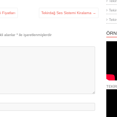
Teki
Teki
 Fiyatları
Tekirdağ Ses Sistemi Kiralama
→
Teki
ÖRN
li alanlar
*
ile işaretlenmişlerdir
TEKİ