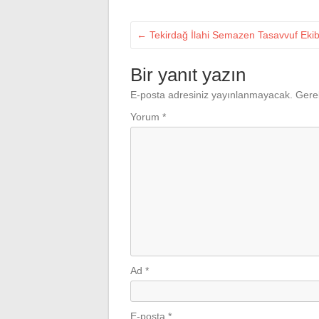
←
Tekirdağ İlahi Semazen Tasavvuf Ekibi
Bir yanıt yazın
E-posta adresiniz yayınlanmayacak.
Gerek
Yorum
*
Ad
*
E-posta
*