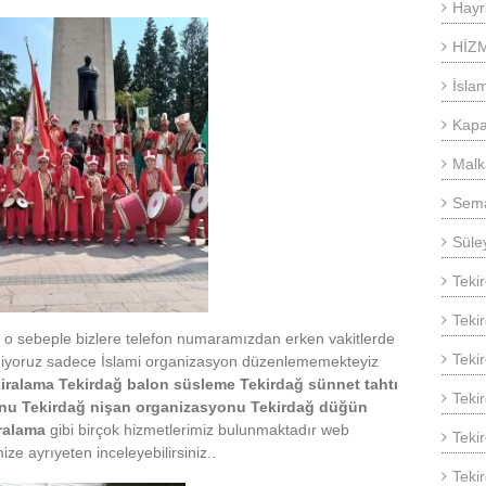
Hayr
HİZ
İsla
Kapa
Malk
Sema
Süle
Teki
Teki
z o sebeple bizlere telefon numaramızdan erken vakitlerde
Teki
ediyoruz sadece İslami organizasyon düzenlememekteyiz
kiralama Tekirdağ balon süsleme Tekirdağ sünnet tahtı
Teki
onu Tekirdağ nişan organizasyonu Tekirdağ düğün
iralama
gibi birçok hizmetlerimiz bulunmaktadır web
Tekir
e ayrıyeten inceleyebilirsiniz..
Teki