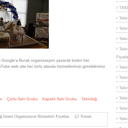
TEK
Teki
Teki
Teki
Teki
Fiyatla
çin Google’a Burak organizasyon yazarak bizleri her
Tube web site her türlü alanda hizmetlerimizi görebilirsiniz
Teki
…
Teki
Teki
Teki
on
Çorlu İlahi Grubu
Kapaklı İlahi Grubu
Tekirdağ
Teki
ğ İslami Organizasyon Hizmetleri Fiyatları
Yorum
Teki