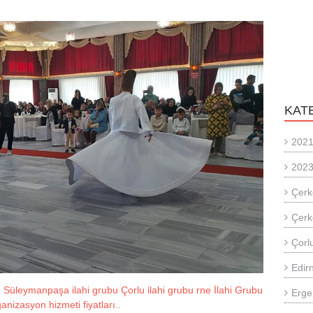
KAT
2021
2023
Çerk
Çerk
Çorlu
Edir
 Süleymanpaşa ilahi grubu Çorlu ilahi grubu rne İlahi Grubu
Erge
nizasyon hizmeti fiyatları..