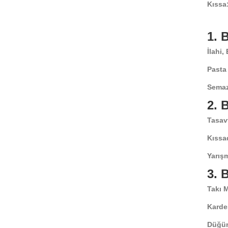
Kıssa
1.
İlahi,
Pasta
Semaz
2.
Tasav
Kıssa
Yarışm
3.
Takı 
Karde
Düğün