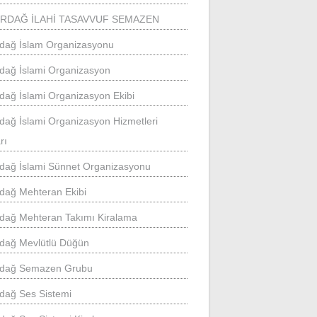
İRDAĞ İLAHİ TASAVVUF SEMAZEN
rdağ İslam Organizasyonu
rdağ İslami Organizasyon
rdağ İslami Organizasyon Ekibi
rdağ İslami Organizasyon Hizmetleri
rı
rdağ İslami Sünnet Organizasyonu
rdağ Mehteran Ekibi
rdağ Mehteran Takımı Kiralama
rdağ Mevlütlü Düğün
rdağ Semazen Grubu
rdağ Ses Sistemi