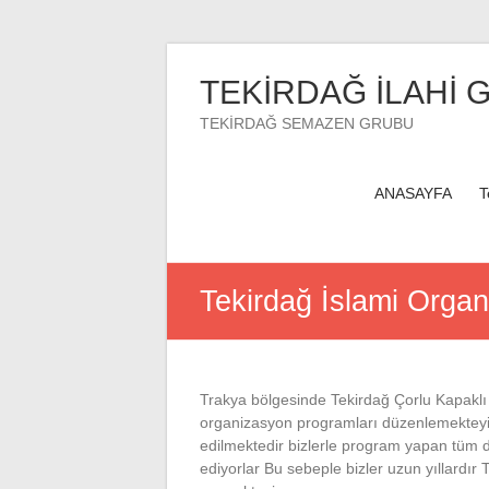
Skip
to
TEKİRDAĞ İLAHİ 
content
TEKİRDAĞ SEMAZEN GRUBU
ANASAYFA
T
Tekirdağ İslami Organ
Trakya bölgesinde Tekirdağ Çorlu Kapaklı 
organizasyon programları düzenlemekteyiz
edilmektedir bizlerle program yapan tüm d
ediyorlar Bu sebeple bizler uzun yıllardı