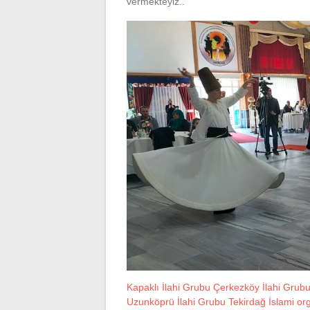
vermekteyiz..
Kapaklı İlahi Grubu Çerkezköy İlahi Grubu
Uzunköprü İlahi Grubu Tekirdağ İslami orga