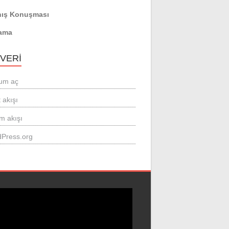
ış Konuşması
ama
 VERI
um aç
 akışı
m akışı
Press.org