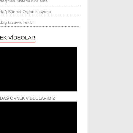
rdağ Ses Sistemi Kiralama
rdağ Sünnet Organizasyonu
rdağ tasavvuf ekibi
EK VİDEOLAR
RDAĞ ÖRNEK VİDEOLARIMIZ