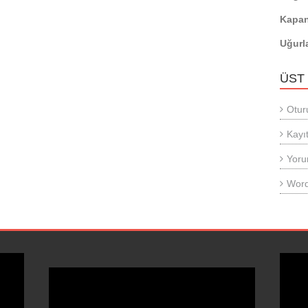
Kapan
Uğurl
ÜST
Otur
Kayıt
Yoru
Word