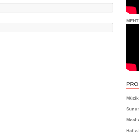
MEHT
PRO
Müzikl
Sunu
Meal:
Hafız: