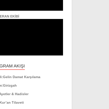
ERAN EKİBİ
GRAM AKIŞI
i:
Gelin Damat Karşılama
m:
Girizgah
Ayetler & Hadisler
Kur’an Tilaveti