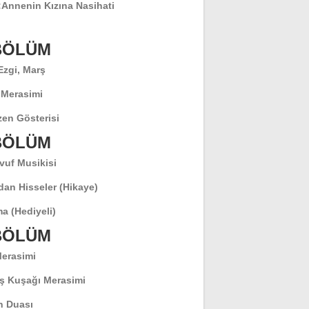
:
Annenin Kızına Nasihati
 BÖLÜM
 Ezgi, Marş
 Merasimi
en Gösterisi
 BÖLÜM
vuf Musikisi
dan Hisseler (Hikaye)
a (Hediyeli)
 BÖLÜM
Merasimi
ş Kuşağı Merasimi
 Duası