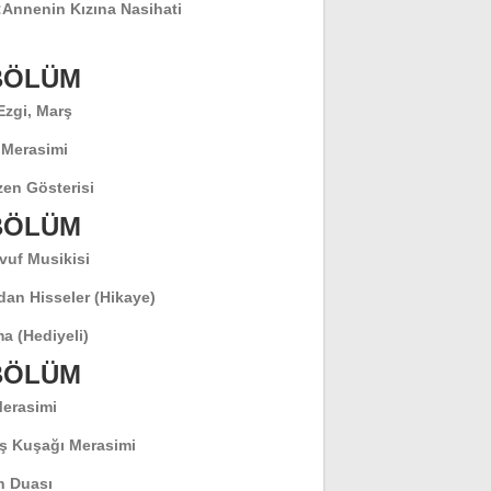
:
Annenin Kızına Nasihati
 BÖLÜM
 Ezgi, Marş
 Merasimi
en Gösterisi
 BÖLÜM
vuf Musikisi
dan Hisseler (Hikaye)
a (Hediyeli)
 BÖLÜM
Merasimi
ş Kuşağı Merasimi
 Duası