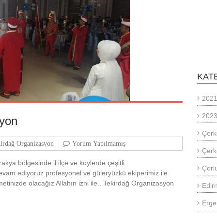
KAT
2021
2023
syon
Çerk
irdağ Organizasyon
Yorum Yapılmamış
Çerk
akya bölgesinde il ilçe ve köylerde çeşitli
Çorlu
vam ediyoruz profesyonel ve güleryüzkü ekiperimiz ile
metinizde olacağız Allahın izni ile.. Tekirdağ Organizasyon
Edir
Erge