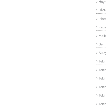
Hayr
HİZ
İsla
Kapa
Malk
Sema
Süle
Teki
Teki
Teki
Teki
Tekir
Teki