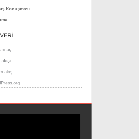
ış Konuşması
ama
 VERI
um aç
 akışı
m akışı
Press.org