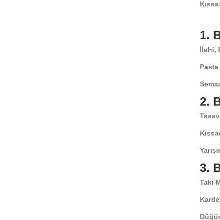
Kıssa
1.
İlahi,
Pasta
Semaz
2.
Tasav
Kıssa
Yarışm
3.
Takı 
Karde
Düğün