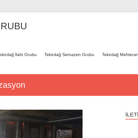
GRUBU
ekirdağ İlahi Grubu
Tekirdağ Semazen Grubu
Tekirdağ Mehteran
izasyon
İLET