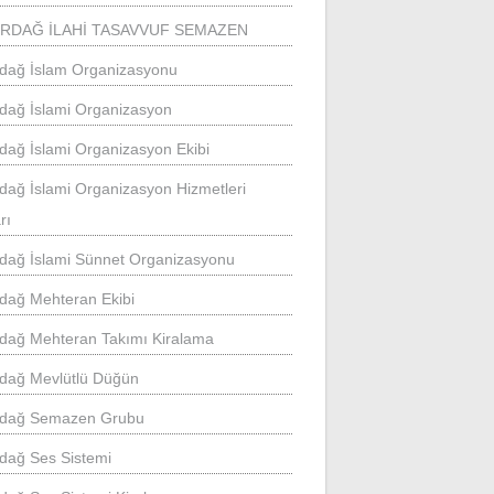
İRDAĞ İLAHİ TASAVVUF SEMAZEN
rdağ İslam Organizasyonu
rdağ İslami Organizasyon
rdağ İslami Organizasyon Ekibi
rdağ İslami Organizasyon Hizmetleri
rı
rdağ İslami Sünnet Organizasyonu
rdağ Mehteran Ekibi
rdağ Mehteran Takımı Kiralama
rdağ Mevlütlü Düğün
rdağ Semazen Grubu
rdağ Ses Sistemi