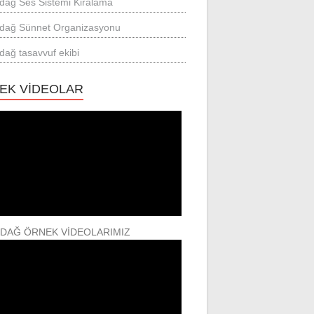
rdağ Ses Sistemi Kiralama
rdağ Sünnet Organizasyonu
rdağ tasavvuf ekibi
EK VİDEOLAR
RDAĞ ÖRNEK VİDEOLARIMIZ