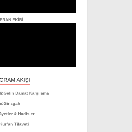
ERAN EKİBİ
GRAM AKIŞI
i:
Gelin Damat Karşılama
m:
Girizgah
Ayetler & Hadisler
Kur’an Tilaveti