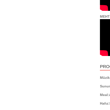
MEHT
PRO
Müzikl
Sunu
Meal:
Hafız: