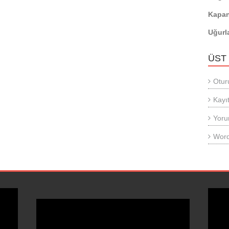
Kapan
Uğurl
ÜST
Otur
Kayıt
Yoru
Word