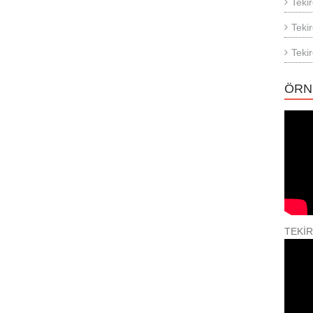
Teki
Teki
Teki
ÖRN
TEKİ