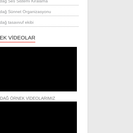
rdağ Ses Sistemi Kiralama
rdağ Sünnet Organizasyonu
rdağ tasavvuf ekibi
EK VİDEOLAR
RDAĞ ÖRNEK VİDEOLARIMIZ