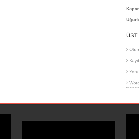
Kapan
Uğurl
ÜST
Otur
Kayıt
Yoru
Word