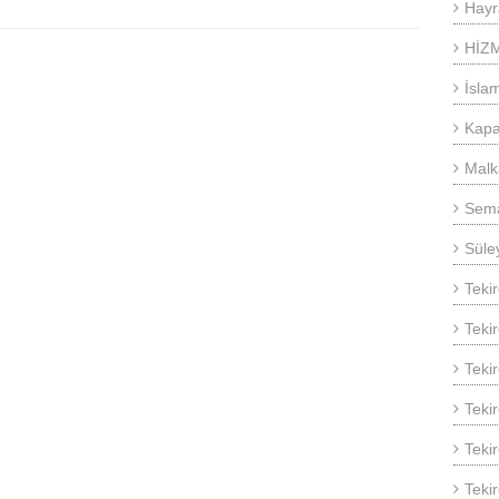
Hayr
HİZ
İsla
Kapa
Malk
Sema
Süle
Teki
Teki
Teki
Teki
Tekir
Teki