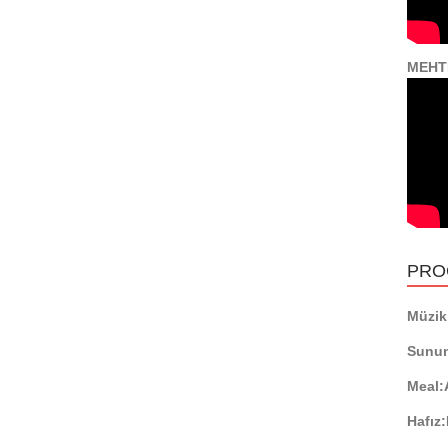
MEHT
PRO
Müzikl
Sunu
Meal:
Hafız: