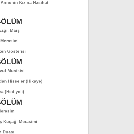
:
Annenin Kızına Nasihati
 BÖLÜM
 Ezgi, Marş
 Merasimi
en Gösterisi
 BÖLÜM
vuf Musikisi
dan Hisseler (Hikaye)
a (Hediyeli)
 BÖLÜM
Merasimi
ş Kuşağı Merasimi
 Duası