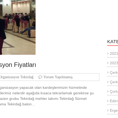
KAT
2021
2023
syon Fiyatları
Çerk
Organizasyon Tekirdağ
Yorum Yapılmamış
Çerk
rganizasyon yapacak olan kardeşlerimizin hizmetinde
Çorlu
erimiz nelerdir aşağıda kısaca tekrarlamak gerekirse şu
emazen grubu Tekirdağ mehter takımı Tekirdağ Sünnet
Edir
alama Tekirdağ balon…
Erge