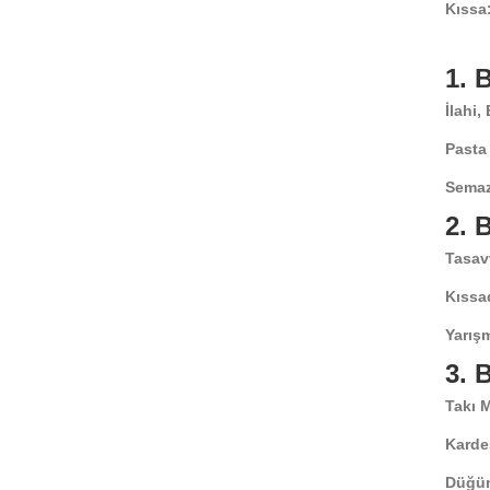
Kıssa
1.
İlahi,
Pasta
Semaz
2.
Tasav
Kıssa
Yarışm
3.
Takı 
Karde
Düğün