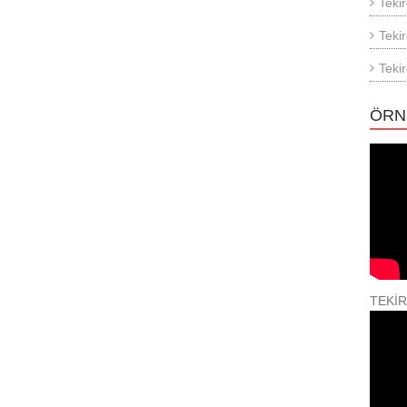
Teki
Teki
Teki
ÖRN
TEKİ