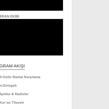
ERAN EKİBİ
GRAM AKIŞI
i:
Gelin Damat Karşılama
m:
Girizgah
Ayetler & Hadisler
Kur’an Tilaveti