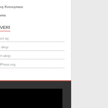
ış Konuşması
ama
 VERI
um aç
 akışı
m akışı
Press.org