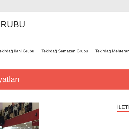
GRUBU
ekirdağ İlahi Grubu
Tekirdağ Semazen Grubu
Tekirdağ Mehteran
yatları
İLET