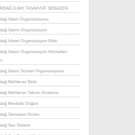
İRDAĞ İLAHİ TASAVVUF SEMAZEN
rdağ İslam Organizasyonu
rdağ İslami Organizasyon
rdağ İslami Organizasyon Ekibi
rdağ İslami Organizasyon Hizmetleri
rı
rdağ İslami Sünnet Organizasyonu
rdağ Mehteran Ekibi
rdağ Mehteran Takımı Kiralama
rdağ Mevlütlü Düğün
rdağ Semazen Grubu
rdağ Ses Sistemi