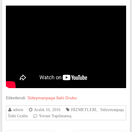
Etiketlendi:
Süleymanpaşa İlahi Grubu
admin
Aralık 16, 2016
HİZMETLERİ
,
Süleymanpaşa
İlahi Grubu
Yorum Yapılmamış