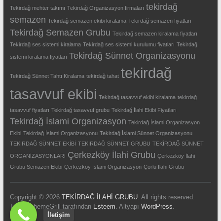
tekirdağ
Tekirdağ mehter takımı
Tekirdağ Organizasyon firmaları
semazen
Tekirdağ semazen ekibi kiralama
Tekirdağ semazen fiyatları
Tekirdağ Semazen Grubu
Tekirdağ semazen kiralama fiyatları
Tekirdağ ses sistemi kiralama
Tekirdağ ses sistemi kurulumu fiyatları
Tekirdağ
Tekirdağ Sünnet Organizasyonu
sistemi kiralama fiyatları
tekirdağ
Tekirdağ Sünnet Tahtı Kiralama
tekirdağ tahat
tasavvuf ekibi
Tekirdağ tasavvuf ekibi kiralama
tekirdağ
tasavvuf fiyatları
Tekirdağ tasavvuf grubu
Tekirdağ İlahi Ekibi Fiyatları
Tekirdağ İslami Organizasyon
Tekirdağ İslami Organizasyon
Ekibi
Tekirdağ İslami Organizasyonu
Tekirdağ İslami Sünnet Organizasyonu
TEKİRDAĞ SÜNNET EKİBİ
TEKİRDAĞ SÜNNET GRUBU
TEKİRDAĞ SÜNNET
Çerkezköy İlahi Grubu
ORGANİZASYONLARI
Çerkezköy İlahi
Grubu Semazen Ekibi
Çerkezköy İslami Organizasyon
Çorlu İlahi Grubu
Copyright © 2026
TEKİRDAĞ İLAHİ GRUBU
. All rights reserved.
Tema: ThemeGrill tarafından
Esteem
. Altyapı
WordPress
.
İletişim