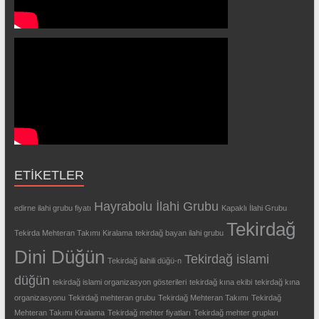
ETIKETLER
Hayrabolu İlahi Grubu
edirne ilahi grubu fiyatı
Kapaklı İlahi Grubu
Tekirdağ
Tekirda Mehteran Takımı Kiralama
tekirdağ bayan ilahi grubu
Dini Düğün
Tekirdağ islami
Tekirdağ ilahili düğü-n
düğün
tekirdağ islami organizasyon gösterileri
tekirdağ kına ekibi
tekirdağ kına
organizasyonu
Tekirdağ mehteran grubu
Tekirdağ Mehteran Takımı
Tekirdağ
Mehteran Takımı Kiralama
Tekirdağ mehter fiyatları
Tekirdağ mehter grupları