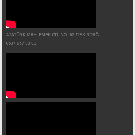
ATATÜRK MAH. EMEK CD. NO: 52 /TEKİRDAĞ
0537 657 93 01