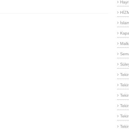
Hayr
HİZ
İsla
Kapa
Malk
Sema
Süle
Teki
Teki
Teki
Teki
Tekir
Teki