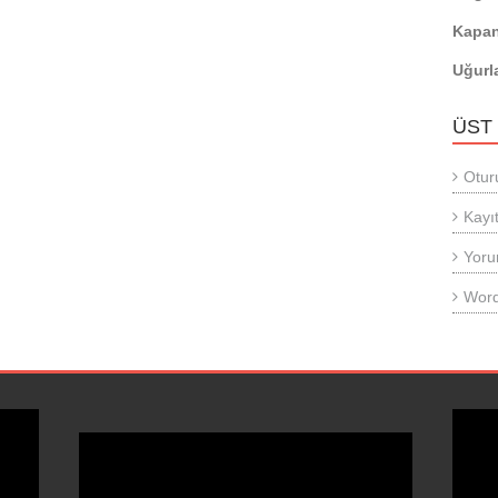
Kapan
Uğurl
ÜST
Otur
Kayıt
Yoru
Word