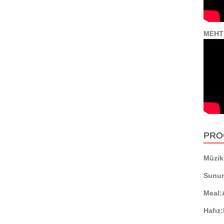
MEHT
PRO
Müzikl
Sunu
Meal:
Hafız: