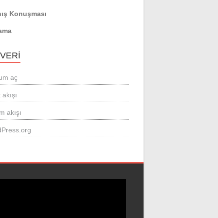
ış Konuşması
ama
 VERI
um aç
 akışı
m akışı
Press.org