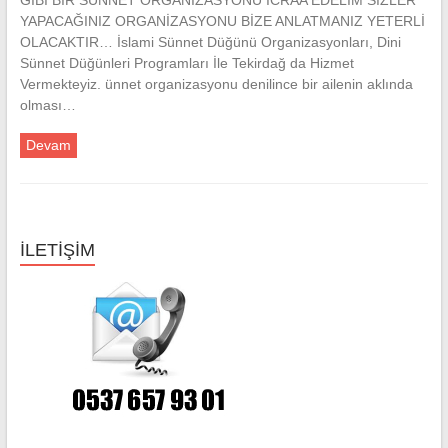
GİBİ BİR SÜNNET ORGANİZASYONU İCRAA EDELİM SİZLER
YAPACAĞINIZ ORGANİZASYONU BİZE ANLATMANIZ YETERLİ
OLACAKTIR… İslami Sünnet Düğünü Organizasyonları, Dini
Sünnet Düğünleri Programları İle Tekirdağ da Hizmet
Vermekteyiz. ünnet organizasyonu denilince bir ailenin aklında
olması…
Devam
İLETİŞİM