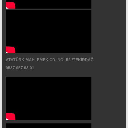
ATATÜRK MAH. EMEK CD. NO: 52 /TEKİRDAĞ
0537 657 93 01