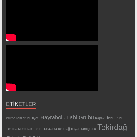
ETIKETLER
Hayrabolu İlahi Grubu
edirne ilahi grubu fiyatı
Kapaklı İlahi Grubu
Tekirdağ
Tekirda Mehteran Takımı Kiralama
tekirdağ bayan ilahi grubu