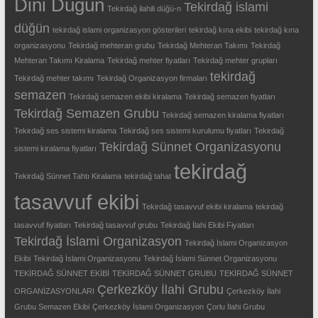
Dini Düğün
Tekirdağ islami
Tekirdağ ilahili düğü-n
düğün
tekirdağ islami organizasyon gösterileri
tekirdağ kına ekibi
tekirdağ kına
organizasyonu
Tekirdağ mehteran grubu
Tekirdağ Mehteran Takımı
Tekirdağ
Mehteran Takımı Kiralama
Tekirdağ mehter fiyatları
Tekirdağ mehter grupları
tekirdağ
Tekirdağ mehter takımı
Tekirdağ Organizasyon firmaları
semazen
Tekirdağ semazen ekibi kiralama
Tekirdağ semazen fiyatları
Tekirdağ Semazen Grubu
Tekirdağ semazen kiralama fiyatları
Tekirdağ ses sistemi kiralama
Tekirdağ ses sistemi kurulumu fiyatları
Tekirdağ
Tekirdağ Sünnet Organizasyonu
sistemi kiralama fiyatları
tekirdağ
Tekirdağ Sünnet Tahtı Kiralama
tekirdağ tahat
tasavvuf ekibi
Tekirdağ tasavvuf ekibi kiralama
tekirdağ
tasavvuf fiyatları
Tekirdağ tasavvuf grubu
Tekirdağ İlahi Ekibi Fiyatları
Tekirdağ İslami Organizasyon
Tekirdağ İslami Organizasyon
Ekibi
Tekirdağ İslami Organizasyonu
Tekirdağ İslami Sünnet Organizasyonu
TEKİRDAĞ SÜNNET EKİBİ
TEKİRDAĞ SÜNNET GRUBU
TEKİRDAĞ SÜNNET
Çerkezköy İlahi Grubu
ORGANİZASYONLARI
Çerkezköy İlahi
Grubu Semazen Ekibi
Çerkezköy İslami Organizasyon
Çorlu İlahi Grubu