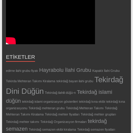
ETIKETLER
Hayrabolu İlahi Grubu
edirne ilahi grubu fiyatı
Kapaklı İlahi Grubu
Tekirdağ
Tekirda Mehteran Takımı Kiralama
tekirdağ bayan ilahi grubu
Dini Düğün
Tekirdağ islami
Tekirdağ ilahili düğü-n
düğün
tekirdağ islami organizasyon gösterileri
tekirdağ kına ekibi
tekirdağ kına
organizasyonu
Tekirdağ mehteran grubu
Tekirdağ Mehteran Takımı
Tekirdağ
Mehteran Takımı Kiralama
Tekirdağ mehter fiyatları
Tekirdağ mehter grupları
tekirdağ
Tekirdağ mehter takımı
Tekirdağ Organizasyon firmaları
semazen
Tekirdağ semazen ekibi kiralama
Tekirdağ semazen fiyatları