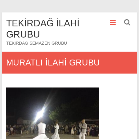
Skip
TEKİRDAĞ İLAHİ
to
content
GRUBU
TEKİRDAĞ SEMAZEN GRUBU
MURATLI İLAHİ GRUBU