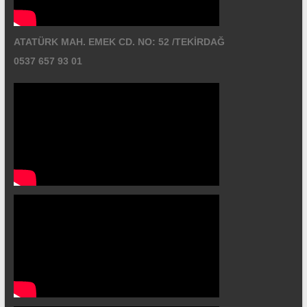
ATATÜRK MAH. EMEK CD. NO: 52 /TEKİRDAĞ
0537 657 93 01