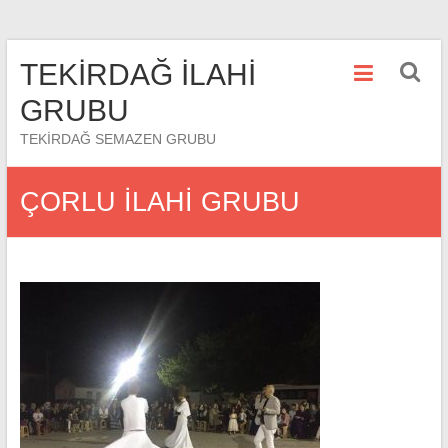
Skip
TEKİRDAĞ İLAHİ
to
content
GRUBU
TEKİRDAĞ SEMAZEN GRUBU
ÇORLU İLAHİ GRUBU