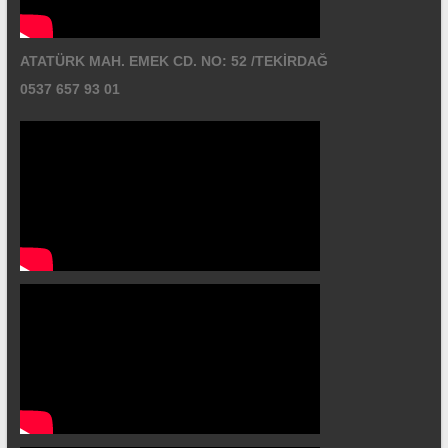
ATATÜRK MAH. EMEK CD. NO: 52 /TEKİRDAĞ
0537 657 93 01