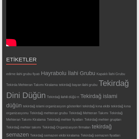
ETIKETLER
Hayrabolu İlahi Grubu
edirne ilahi grubu fiyatı
Kapaklı İlahi Grubu
Tekirdağ
Tekirda Mehteran Takımı Kiralama
tekirdağ bayan ilahi grubu
Dini Düğün
Tekirdağ islami
Tekirdağ ilahili düğü-n
düğün
tekirdağ islami organizasyon gösterileri
tekirdağ kına ekibi
tekirdağ kına
organizasyonu
Tekirdağ mehteran grubu
Tekirdağ Mehteran Takımı
Tekirdağ
Mehteran Takımı Kiralama
Tekirdağ mehter fiyatları
Tekirdağ mehter grupları
tekirdağ
Tekirdağ mehter takımı
Tekirdağ Organizasyon firmaları
semazen
Tekirdağ semazen ekibi kiralama
Tekirdağ semazen fiyatları