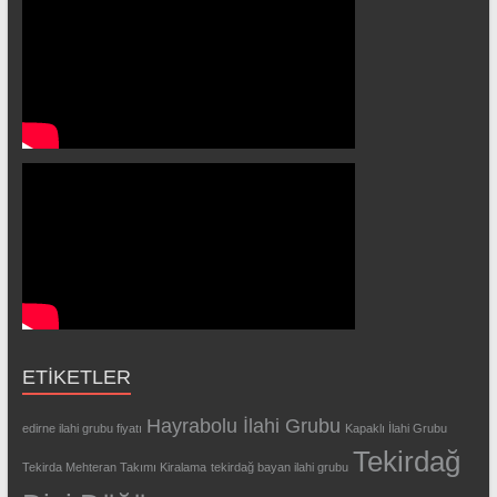
ETIKETLER
Hayrabolu İlahi Grubu
edirne ilahi grubu fiyatı
Kapaklı İlahi Grubu
Tekirdağ
Tekirda Mehteran Takımı Kiralama
tekirdağ bayan ilahi grubu