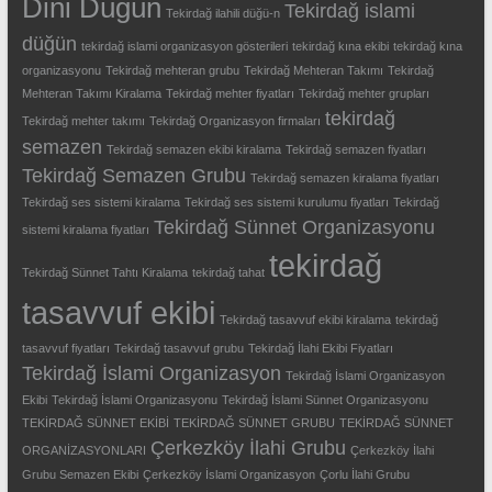
Dini Düğün
Tekirdağ islami
Tekirdağ ilahili düğü-n
düğün
tekirdağ islami organizasyon gösterileri
tekirdağ kına ekibi
tekirdağ kına
organizasyonu
Tekirdağ mehteran grubu
Tekirdağ Mehteran Takımı
Tekirdağ
Mehteran Takımı Kiralama
Tekirdağ mehter fiyatları
Tekirdağ mehter grupları
tekirdağ
Tekirdağ mehter takımı
Tekirdağ Organizasyon firmaları
semazen
Tekirdağ semazen ekibi kiralama
Tekirdağ semazen fiyatları
Tekirdağ Semazen Grubu
Tekirdağ semazen kiralama fiyatları
Tekirdağ ses sistemi kiralama
Tekirdağ ses sistemi kurulumu fiyatları
Tekirdağ
Tekirdağ Sünnet Organizasyonu
sistemi kiralama fiyatları
tekirdağ
Tekirdağ Sünnet Tahtı Kiralama
tekirdağ tahat
tasavvuf ekibi
Tekirdağ tasavvuf ekibi kiralama
tekirdağ
tasavvuf fiyatları
Tekirdağ tasavvuf grubu
Tekirdağ İlahi Ekibi Fiyatları
Tekirdağ İslami Organizasyon
Tekirdağ İslami Organizasyon
Ekibi
Tekirdağ İslami Organizasyonu
Tekirdağ İslami Sünnet Organizasyonu
TEKİRDAĞ SÜNNET EKİBİ
TEKİRDAĞ SÜNNET GRUBU
TEKİRDAĞ SÜNNET
Çerkezköy İlahi Grubu
ORGANİZASYONLARI
Çerkezköy İlahi
Grubu Semazen Ekibi
Çerkezköy İslami Organizasyon
Çorlu İlahi Grubu