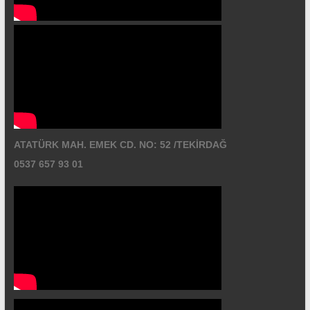
ATATÜRK MAH. EMEK CD. NO: 52 /TEKİRDAĞ
0537 657 93 01